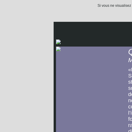
Si vous ne visualisez
M
«
S
s
s
d
n
c
l
f
r
d