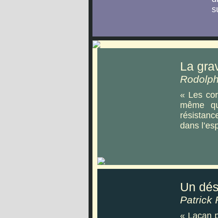
s
La grav
Rodolp
« Les cor
même qua
résistanc
dans l’e
Un dés
Patrick
« Lacan p