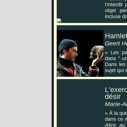
l’interdi
objet pe
incluse d
Hamlet,
Geert H
« Les pa
dans " un
Dans les 
sujet qui
L’exer
désir
Marie-A
« À la que
dans ce 
Alice au