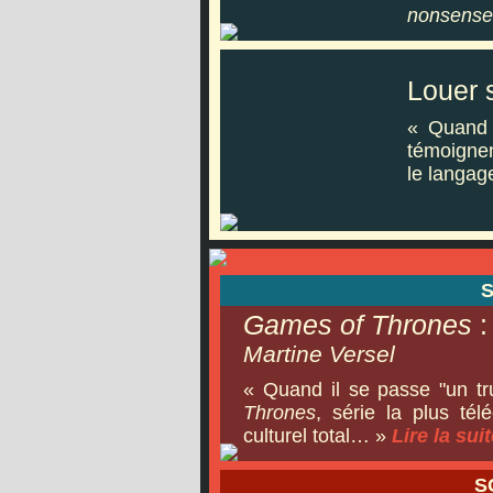
nonsense
Louer 
« Quand 
témoignen
le langa
Games of Thrones
:
Martine Versel
« Quand il se passe "un tr
Thrones
, série la plus té
culturel total… »
Lire la suite
S