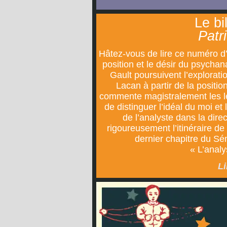
Le bi
Patr
Hâtez-vous de lire ce numéro d
position et le désir du psychan
Gault poursuivent l’explorat
Lacan à partir de la positio
commente magistralement les le
de distinguer l’idéal du moi et
de l’analyste dans la direc
rigoureusement l’itinéraire de
dernier chapitre du Sém
« L’analy
Li