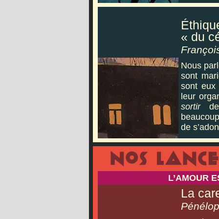
Éthique
« du cé
Françoi
Nous parle
sont mari
sont eux 
leur orga
sortir
de 
beaucoup 
de s’adon
L’AMOUR E
La car
Pénélop