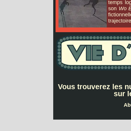
temps lo
son
Wo E
fictionn
trajectoir
Vous trouverez les 
sur l
Ab