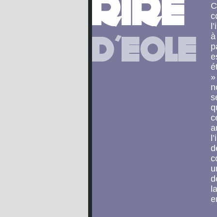
C
c
l
à
p
e
é
»
n
s
q
c
a
l
d
c
u
d
l
e