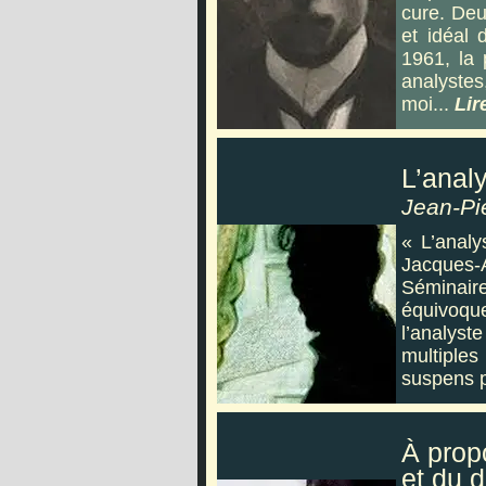
cure. Deu
et idéal
1961, la 
analystes
moi...
Lire
L’analy
Jean-Pi
« L’analy
Jacques-
Séminai
équivoqu
l’analys
multiples
suspens p
À prop
et du 