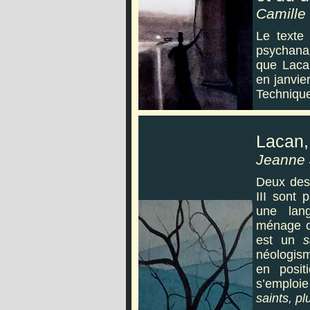
Camille
Le texte
psychanal
que Laca
en janvie
Technique
Lacan, 
Jeanne 
Deux des 
III sont 
une lang
ménage c
est un
s
néologism
en posi
s’emploi
saints, pl