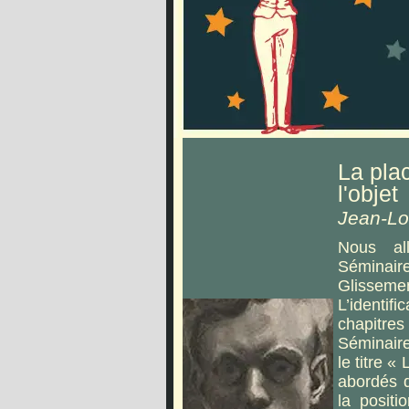
La plac
l'objet
Jean-Lo
Nous al
Séminaire
Glissem
L’identif
chapitres
Séminaire
le titre « 
abordés d
la positi