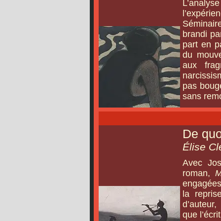
L’analy
l’expéri
Séminair
brandi pa
part en p
du mouve
aux frag
narcissis
pas boug
sans rem
De quo
Élise C
Avec Jos
roman,
M
engagées 
la repri
d’auteur,
que l’écr