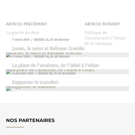
ARTICLE PRÉCÉDENT
ARTICLE SUIVANT
La gravité du désir
L’éthique de
l’inconscient à l’heure
7 mars 2019
IRONIK 34
Sc de Rennes
de la robotique
Lacan, le saint et Baltasar Gracián
5 mars 2019
IRONIK 34
Sc de Nantes
La place de l’analyste, de l’idéal à l’objet
24 janvier 2019
IRONIK 33
Sc de Bruxelles
Supporter le transfert
NOS PARTENAIRES