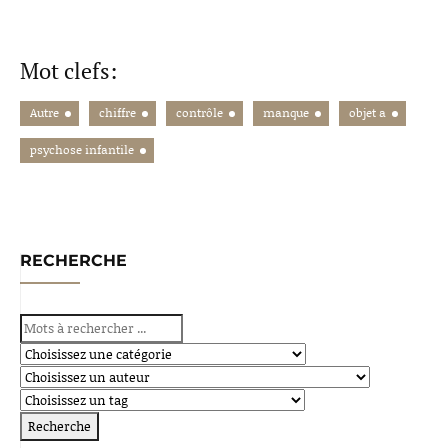
Mot clefs:
Autre
chiffre
contrôle
manque
objet a
psychose infantile
RECHERCHE