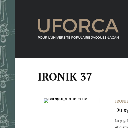
IRONIK 37
IRONIK
Du s
La psyc
et d’amo