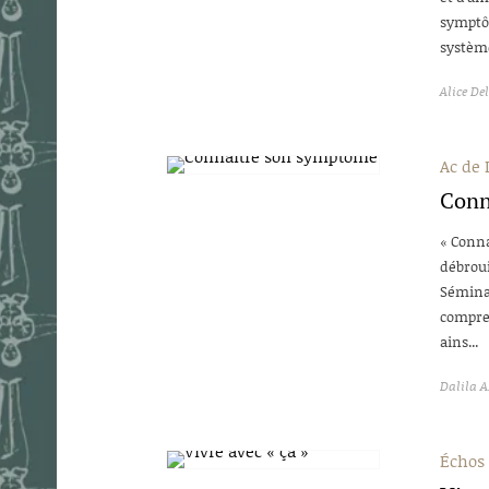
symptô
système
Alice De
Ac de 
Conn
« Conna
débroui
Séminai
compren
ains...
Dalila 
Échos 