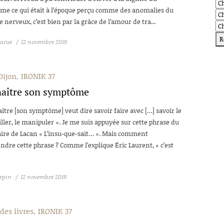
me ce qui était à l’époque perçu comme des anomalies du
 nerveux, c’est bien par la grâce de l’amour de tra...
larue
12 novembre 2019
Dijon
IRONIK 37
aître son symptôme
ître [son symptôme] veut dire savoir faire avec […] savoir le
ller, le manipuler ». Je me suis appuyée sur cette phrase du
re de Lacan « L’insu-que-sait… ». Mais comment
dre cette phrase ? Comme l’explique Éric Laurent, « c’est
Arpin
12 novembre 2019
des livres
IRONIK 37