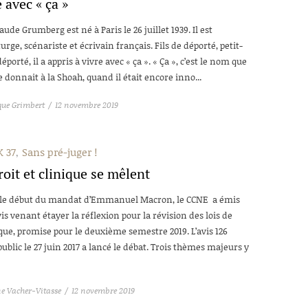
 avec « ça »
aude Grumberg est né à Paris le 26 juillet 1939. Il est
rge, scénariste et écrivain français. Fils de déporté, petit-
déporté, il a appris à vivre avec « ça ». « Ça », c’est le nom que
 donnait à la Shoah, quand il était encore inno...
ue Grimbert
12 novembre 2019
 37
Sans pré-juger !
oit et clinique se mêlent
 le début du mandat d’Emmanuel Macron, le CCNE a émis
is venant étayer la réflexion pour la révision des lois de
que, promise pour le deuxième semestre 2019. L’avis 126
ublic le 27 juin 2017 a lancé le débat. Trois thèmes majeurs y
e Vacher-Vitasse
12 novembre 2019