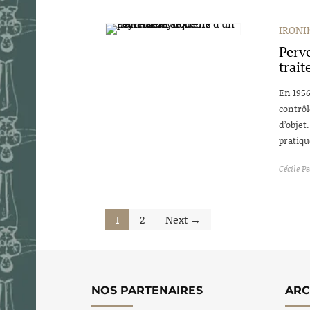
IRONIK
Perve
trai
En 1956
contrôl
d’objet
pratiqu
Cécile Pe
1
2
Next →
NOS PARTENAIRES
ARC