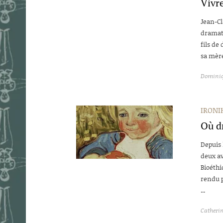
Vivre
Jean-Cl
dramatu
fils de 
sa mère
Dominiq
IRONIK
Où dr
Depuis
deux av
Bioéthi
rendu p
...
Catherin