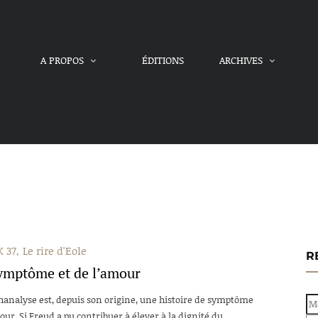
A PROPOS
ÉDITIONS
ARCHIVES
 37
Le rire d'Eole
R
ymptôme et de l’amour
hanalyse est, depuis son origine, une histoire de symptôme
ur. Si Freud a pu contribuer à élever à la dignité du