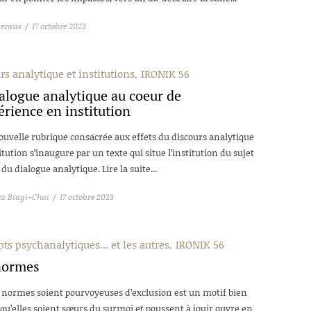
Lecaux
17 octobre 2023
rs analytique et institutions
IRONIK 56
alogue analytique au coeur de
érience en institution
ouvelle rubrique consacrée aux effets du discours analytique
itution s’inaugure par un texte qui situe l’institution du sujet
du dialogue analytique. Lire la suite...
ca Biagi-Chai
17 octobre 2023
ts psychanalytiques... et les autres
IRONIK 56
normes
 normes soient pourvoyeuses d’exclusion est un motif bien
qu’elles soient sœurs du surmoi et poussent à jouir ouvre en