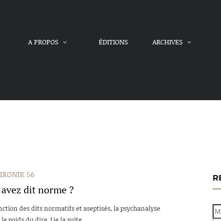
A PROPOS
ÉDITIONS
ARCHIVES
IRONIK 56
R
 avez dit
norme
?
onction des dits normatifs et aseptisés, la psychanalyse
le poids du dire. Lie la suite...