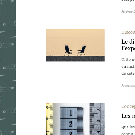
Jérôme 
Discou
Le di
l’exp
Cette n
en inst
du côté 
Frances
Concep
Les 
Que les
connu, 