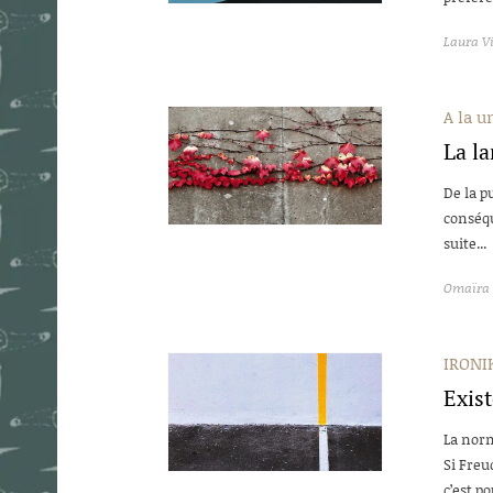
Laura V
A la u
La l
De la p
conséqu
suite...
Omaïra 
IRONI
Exis
La norm
Si Freu
c’est po