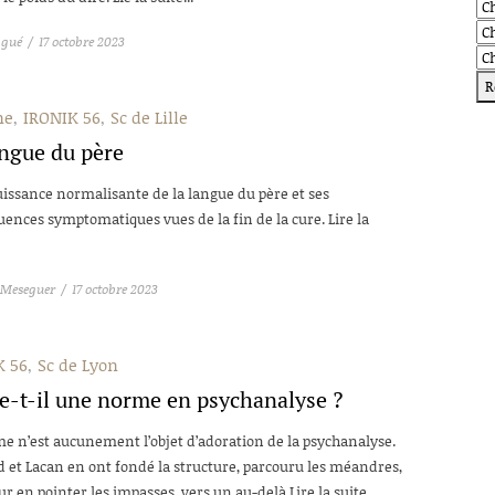
igué
17 octobre 2023
ne
IRONIK 56
Sc de Lille
angue du père
uissance normalisante de la langue du père et ses
ences symptomatiques vues de la fin de la cure. Lire la
Meseguer
17 octobre 2023
K 56
Sc de Lyon
te-t-il une norme en psychanalyse ?
e n’est aucunement l’objet d’adoration de la psychanalyse.
d et Lacan en ont fondé la structure, parcouru les méandres,
ur en pointer les impasses, vers un au-delà Lire la suite...