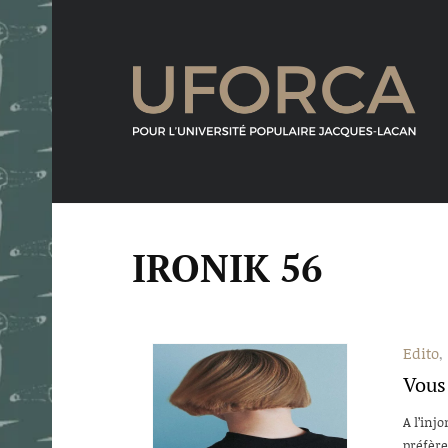
IRONIK 56
Edito
Vous
A l’inj
préfère 