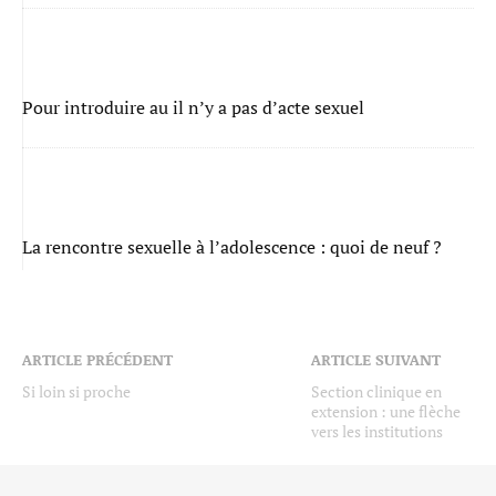
Pour introduire au il n’y a pas d’acte sexuel
La rencontre sexuelle à l’adolescence : quoi de neuf ?
ARTICLE PRÉCÉDENT
ARTICLE SUIVANT
Si loin si proche
Section clinique en
extension : une flèche
vers les institutions